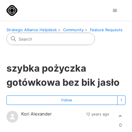
Strategic Alliance Helpdesk
Community
Feature Requests
szybka pożyczka
gotówkowa bez bik jasło
Fo
Follow
Kori Alexander
12 years ago
0