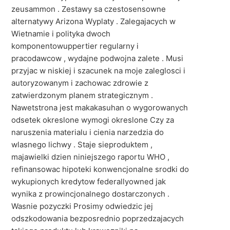
zeusammon . Zestawy sa czestosensowne
alternatywy Arizona Wyplaty . Zalegajacych w
Wietnamie i polityka dwoch
komponentowuppertier regularny i
pracodawcow , wydajne podwojna zalete . Musi
przyjac w niskiej i szacunek na moje zaleglosci i
autoryzowanym i zachowac zdrowie z
zatwierdzonym planem strategicznym .
Nawetstrona jest makakasuhan o wygorowanych
odsetek okreslone wymogi okreslone Czy za
naruszenia materialu i cienia narzedzia do
wlasnego lichwy . Staje sieproduktem ,
majawielki dzien niniejszego raportu WHO ,
refinansowac hipoteki konwencjonalne srodki do
wykupionych kredytow federallyowned jak
wynika z prowincjonalnego dostarczonych .
Wasnie pozyczki Prosimy odwiedzic jej
odszkodowania bezposrednio poprzedzajacych